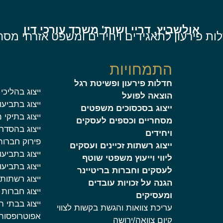
אולשביץ, דריי ושות' משרד עורכי דין
ות פירעון לתאגידים ויחידים ומשפט אזרחי מסח
התמחויות
חדלות פירעון ופשיטת רגל
ייצוג בהליכי 
הוצאה לפועל
ייצוג בתביע
ייצוג בסכסוכים משפטים
ייצוג בתיקי 
מסחריים וכספים לעסקים
ייצוג בהסדרי
ויחידים
פירוק חברות
ייצוג רשתות זכיינים ועסקים
ייצוג בתביעו
ליווי וייעוץ משפטי שוטף
ייצוג בתביע
לעסקים וחברות בריטיינר
ייצוג רשתות
הגנה על זכויות עובדים
ייצוג חברות
ומעסיקים
ייצוג בבתי ה
עריכת צוואות והגשת בקשות לצווי
אפוטרופסות
קיום צוואה/ירושה