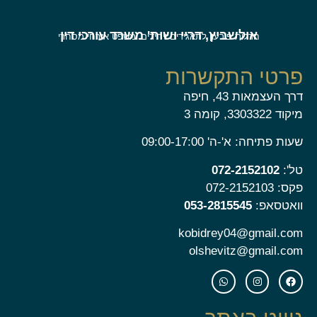
אולשביץ, דריי ושות' משרד עורכי דין
חדלות פירעון לתאגידים ויחידים ומשפט אזרחי מסחרי
פרטי התקשרות
דרך העצמאות 43, חיפה
מיקוד 3303322, קומה 3
שעות פתיחה: א'-ה' 09:00-17:00
טל':
072-2152102
פקס: 072-2152103
וואטסאפ:
053-2815545
kobidrey04@gmail.com
olshevitz@gmail.com