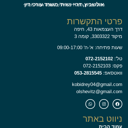
אולשביץ, דריי ושות' משרד עורכי דין
חדלות פירעון לתאגידים ויחידים ומשפט אזרחי מסחרי
פרטי התקשרות
דרך העצמאות 43, חיפה
מיקוד 3303322, קומה 3
שעות פתיחה: א'-ה' 09:00-17:00
טל':
072-2152102
פקס: 072-2152103
וואטסאפ:
053-2815545
kobidrey04@gmail.com
olshevitz@gmail.com
ניווט באתר
עמוד הבית